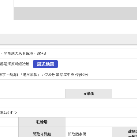
・開放感のある角地・3K+S
下郡湯河原町鍛冶屋
東京～熱海) 『湯河原駅』 バス6分 鍛冶屋中央 停歩6分
㎡単価
車1台ずつ
駐輪場
建物
間取り詳細
間取図参照