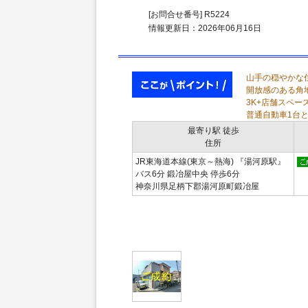
[お問合せ番号] R5224
情報更新日：2026年06月16日
山手の穏やかな
開放感のある角
3K+店舗スペー
普通自動車1台
最寄り駅 徒歩
住所
JR東海道本線(東京～熱海) 『湯河原駅』
バス6分 鍛冶屋中央 停歩6分
神奈川県足柄下郡湯河原町鍛冶屋