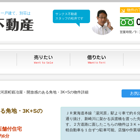
物件の
、一戸建て、別荘は
サンクス不動産
サンクス不動産
スタッフの松井です
買いたい
売りたい
借りたい
河原町鍛冶屋・開放感のある角地・3K+Sの物件詳細
る角地・3K+Sの
ＪＲ東海道本線「湯河原」駅より車で約６
通り抜け、新崎川に架かる浜渡橋を渡った
す。２方道路に面したこちらの物件は３Ｋ
店舗付住宅
軽自動車を１台ずつ駐車可能。店舗や作業
約6分