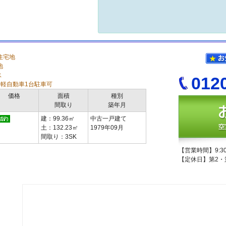
住宅地
地
ス
012
と軽自動車1台駐車可
価格
面積
種別
間取り
築年月
建：99.36㎡
中古一戸建て
土：132.23㎡
1979年09月
間取り：3SK
【営業時間】9:30
【定休日】第2・