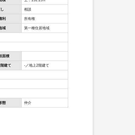
面積
土：132.23㎡
渡し
相談
権利
所有権
地域
第一種住居地域
担面積
／階建て
-／地上2階建て
形態
仲介