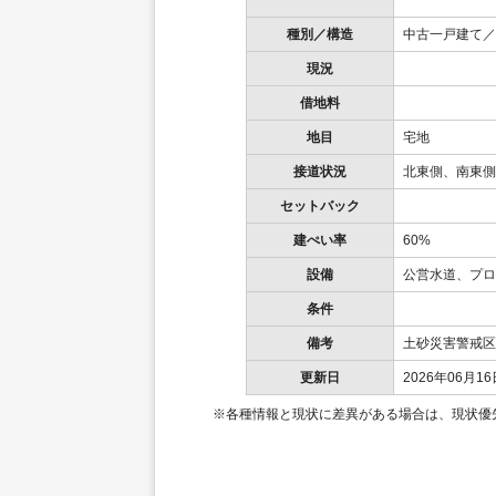
種別／構造
中古一戸建て／
現況
借地料
地目
宅地
接道状況
北東側、南東側
セットバック
建ぺい率
60%
設備
公営水道、プロ
条件
備考
土砂災害警戒区
更新日
2026年06月16
※各種情報と現状に差異がある場合は、現状優