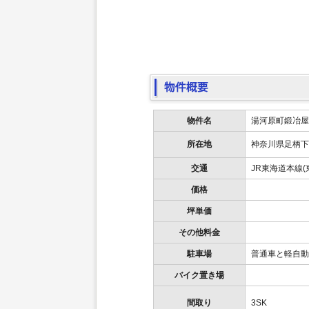
物件名
湯河原町鍛冶屋
神奈川県足柄
所在地
交通
JR東海道本線(
価格
坪単価
その他料金
駐車場
普通車と軽自動
バイク置き場
間取り
3SK