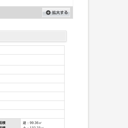
面積
建：99.36㎡