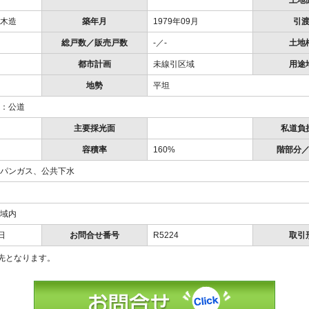
土地
木造
築年月
1979年09月
引
総戸数／販売戸数
-／-
土地
都市計画
未線引区域
用途
地勢
平坦
：公道
主要採光面
私道負
容積率
160%
階部分
パンガス、公共下水
域内
日
お問合せ番号
R5224
取引
先となります。