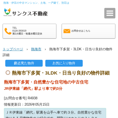
熱海・伊豆の中古マンション、土地、一戸建て、別荘は
サ
TEL
0120-393019
お問合せはこちら
第2火曜日・毎週水曜日定休
トップページ
›
熱海市
› 熱海市下多賀・3LDK・日当り良好の物件
詳細
熱海市下多賀・3LDK・日当り良好の物件詳細
熱海市下多賀・自然豊かな住宅地の中古住宅
JR伊東線「網代」駅より車で約3分
[お問合せ番号] R4938
情報更新日：2026年05月15日
ＪＲ伊東線「網代」駅裏を山手へ車で約３分。自然豊かな住宅