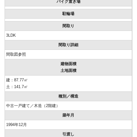
バイク置き場
駐輪場
間取り
3LDK
間取り詳細
間取図参照
建物面積
土地面積
建：87.77㎡
土：141.7㎡
種別／構造
中古一戸建て／木造（2階建）
築年月
1994年12月
引渡し