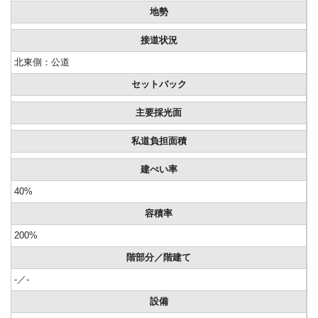
地勢
接道状況
北東側：公道
セットバック
主要採光面
私道負担面積
建ぺい率
40%
容積率
200%
階部分／階建て
-／-
設備