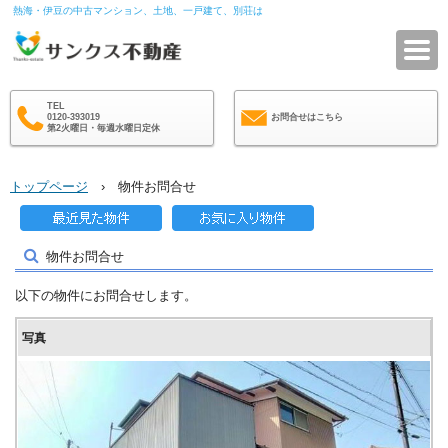
熱海・伊豆の中古マンション、土地、一戸建て、別荘は
サ
TEL
0120-393019
お問合せはこちら
第2火曜日・毎週水曜日定休
トップページ
› 物件お問合せ
物件お問合せ
以下の物件にお問合せします。